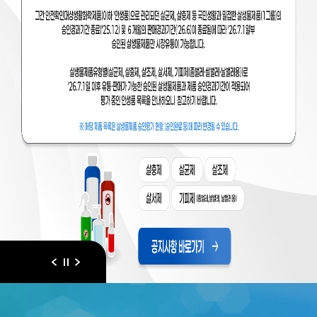
이전
다음
일시정지